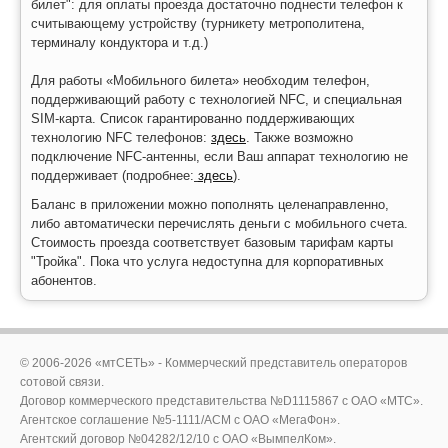
билет": д
ля оплаты проезда достаточно поднести телефон к
считывающему устройству (турникету метрополитена,
терминалу кондуктора и т.д.)
Для работы «Мобильного билета» необходим телефон,
поддерживающий работу с технологией NFC, и специальная
SIM-карта. Список гарантированно поддерживающих
технологию NFC телефонов:
здесь
. Также возможно
подключение NFC-антенны, если Ваш аппарат технологию не
поддерживает (подробнее:
здесь
)
.
Баланс в приложении можно пополнять целенаправленно,
либо автоматически перечислять деньги с мобильного счета.
Стоимость проезда соответствует базовым тарифам карты
"Тройка". Пока что услуга недоступна для корпоративных
абонентов.
© 2006-2026 «мтСЕТЬ» - Коммерческий представитель операторов
сотовой связи.
Договор коммерческого представительства №D1115867 c ОАО «МТС».
Агентское соглашение №5-1111/ACM c ОАО «МегаФон».
Агентский договор №04282/12/10 с ОАО «ВымпелКом».