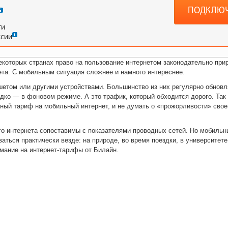
ПОДКЛЮ
ти
ссии
некоторых странах право на пользование интернетом законодательно при
ета. С мобильным ситуация сложнее и намного интереснее.
етом или другими устройствами. Большинство из них регулярно обновл
дко — в фоновом режиме. А это трафик, который обходится дорого. Так
ный тариф на мобильный интернет, и не думать о «прожорливости» свое
го интернета сопоставимы с показателями проводных сетей. Но мобильн
ься практически везде: на природе, во время поездки, в университете
мание на интернет-тарифы от Билайн.