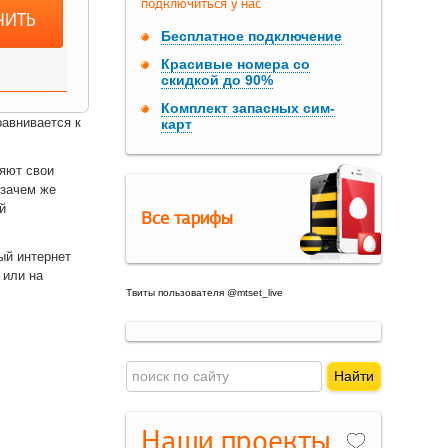
подключиться у нас
ЧИТЬ
Бесплатное подключение
Красивые номера со
скидкой до 90%
Комплект запасных сим-
равнивается к
карт
яют свои
 зачем же
й
Все тарифы
ый интернет
 или на
Твиты пользователя @mtset_live
Наши проекты