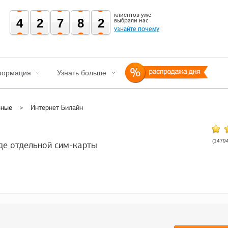
клиентов уже
42782
выбрали нас
узнайте почему
ормация
Узнать больше
ьные
>
Интернет Билайн
(14794
де отдельной сим-карты