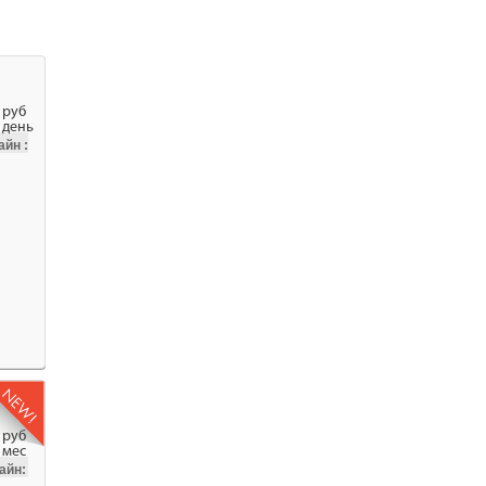
руб
день
йн :
руб
мес
айн: