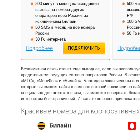
300 минут в месяц на исходящие
500 ми
вызовы на номера других
вызовы
операторов всей России, за
РФ
исключением Билайн
100 SM
50 SMS в месяц на все номера
Росси
России
50 Гб 
30 Гб интернета
Подробнее
Подробн
ПОДКЛЮЧИТЬ
Безлимитная связь станет еще выгоднее, если вы воспольз
представителя ведущих сотовых операторов России. В осно
«МТС», «МегаФон» и «Билайн». Благодаря заключенным аген
которые вы сможет найти в салонах сотовой связи или на са
специально для агентств связи, вы сможете совершать безли
интернетом без ограничений. И все это по очень привлекател
Красивые номера для корпоративных
Билайн