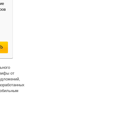
ие
ров
Ь
ьного
рифы от
едложений,
азработанных
мобильным