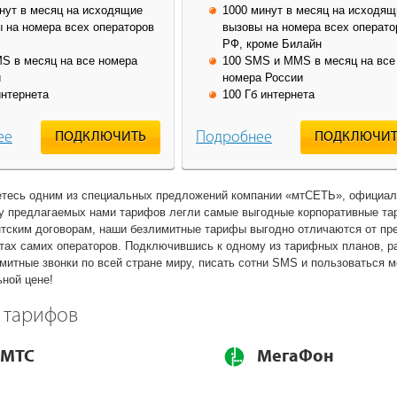
нут в месяц на исходящие
1000 минут в месяц на исходящ
 на номера всех операторов
вызовы на номера всех операто
РФ, кроме Билайн
S в месяц на все номера
100 SMS и MMS в месяц на все
и
номера России
интернета
100 Гб интернета
ее
Подробнее
ПОДКЛЮЧИТЬ
ПОДКЛЮЧИТ
уетесь одним из специальных предложений компании «мтСЕТЬ», официал
ву предлагаемых нами тарифов легли самые выгодные корпоративные та
тским договорам, наши безлимитные тарифы выгодно отличаются от пр
йтах самих операторов. Подключившись к одному из тарифных планов, р
митные звонки по всей стране миру, писать сотни SMS и пользоваться 
ьной цене!
 тарифов
МТС
МегаФон