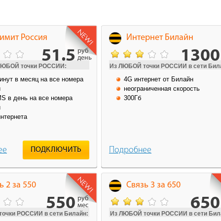
имит Россия
Интернет Билайн
51.5
1300
руб
день
ЛЮБОЙ точки РОССИИ:
Из ЛЮБОЙ точки РОССИИ в сети Била
инут в месяц на все номера
4G интернет от Билайн
и
неограниченная скорость
S в день на все номера
300Гб
и
интернета
ее
Подробнее
ПОДКЛЮЧИТЬ
ь 2 за 550
Связь 3 за 650
550
650
руб
мес
очки РОССИИ в сети Билайн:
Из ЛЮБОЙ точки РОССИИ в сети Бил