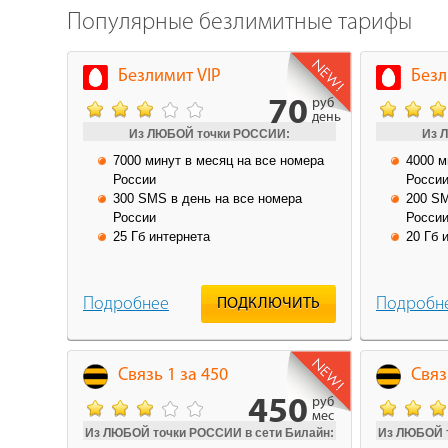
Популярные безлимитные тарифы
Безлимит VIP
Безл
70
руб
день
Из ЛЮБОЙ точки РОССИИ:
Из 
7000 минут в месяц на все номера
4000 м
России
Росси
300 SMS в день на все номера
200 SM
России
Росси
25 Гб интернета
20 Гб 
Подробнее
Подробн
ПОДКЛЮЧИТЬ
Связь 1 за 450
Связ
450
руб
мес
Из ЛЮБОЙ точки РОССИИ в сети Билайн:
Из ЛЮБОЙ т