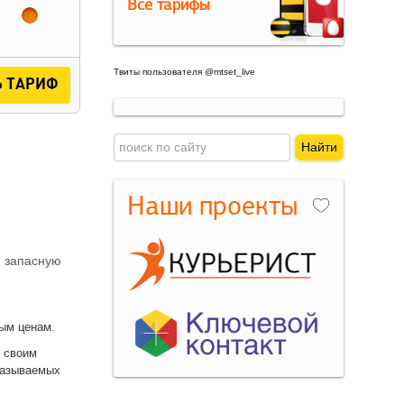
Все тарифы
Твиты пользователя @mtset_live
 ТАРИФ
Наши проекты
м запасную
ым ценам.
 своим
казываемых