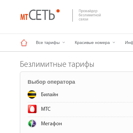
Провайдер
безлимитной
связи
Все тарифы
Красивые номера
Инф
Безлимитные тарифы
Выбор оператора
Билайн
МТС
Мегафон