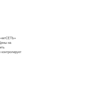
В «мтСЕТЬ»
Цены на
ить
 контролирует