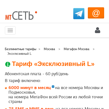
@
Меню
Безлимитные тарифы
>
Москва
>
Мегафон Москва
>
Эксклюзивный L
Тариф «Эксклюзивный L»
Абонентская плата -
60
руб/день
В тариф включено:
6000 минут в месяц
на все номера Москвы и
Подмосковья,
на номера МегаФон всей России из любой точки
страны
75 SMS и MMS в день
на все номера Москвы и