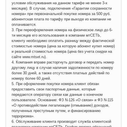
условии обслуживания на данном тарифе не менее 3-х
месяцев). В случае, подключения «Гарантии сохранности
номера» при первоначальной покупке номера за 500 руб.
абонентская плата по тарифу при выходе из компании не
оплачивается.
3. При переоформления номера на физическое лицо до 6-
ти месяцев его использования в компании мтСЕТЬ,
клиенту необходимо оплатить разницу между фактической
стоимостью номера (цена за которую абонент купил номер)
и реальной стоимостью номера (цена без учета скидки на
сайте www.mtset.ru).
4. Компания вправе расторгнуть договор и передать номер
другому лицу в случае наличия задолженности по номеру
более 30 дней, а также отсутствия платных действий по
номеру более 60 дней.
5. При оформлении покупки номера клиент обязан
предоставить свои паспортные данные, которые
передаются оператору связи как данные о конечном
пользователе. Основание: ФЗ N-126 «О связи» и ФЗ N-115
«О противодействии легализации (отмыванию) доходов,
полученных преступным путем, и финансированию
терроризма».
6. Обслуживание клиента производит служба клиентской
поддержки компании мтСЕТЬ. График приема обращений