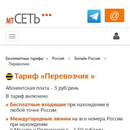
@
Меню
Безлимитные тарифы
>
Россия
>
Билайн Россия
>
Перевозчик
Тариф «Перевозчик »
Абонентская плата -
3
руб/день
В тариф включено:
Бесплатные входящие
при нахождении в
любой точке России
Междугородные звонки
на все номера России
при нахождении
в Москве и Подмосковье - 1,50 руб/мин