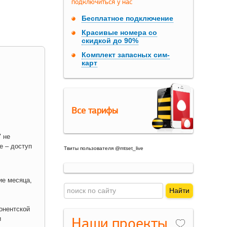
подключиться у нас
Бесплатное подключение
Красивые номера со
скидкой до 90%
Комплект запасных сим-
карт
Все тарифы
 не
е – доступ
Твиты пользователя @mtset_live
ие месяца,
онентской
Наши проекты
и