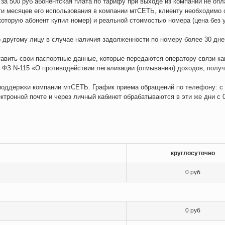
 за 500 руб абонентская плата по тарифу при выходе из компании не опл
ти месяцев его использования в компании мтСЕТЬ, клиенту необходимо 
оторую абонент купил номер) и реальной стоимостью номера (цена без 
р другому лицу в случае наличия задолженности по номеру более 30 дне
авить свои паспортные данные, которые передаются оператору связи ка
и ФЗ N-115 «О противодействии легализации (отмыванию) доходов, полу
 поддержки компании мтСЕТЬ. График приема обращений по телефону: с
ектронной почте и через личный кабинет обрабатываются в эти же дни с 
круглосуточно
0 руб
0 руб