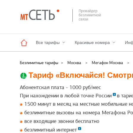
Провайдер
безлимитной
связи
Все тарифы
Красивые номера
Инф
Безлимитные тарифы
>
Москва
>
Мегафон Москва
>
Тариф «Включайся! Смотр
Абонентская плата -
1000
руб/мес
При нахождении в любой точке России
в тари
1500 минут в месяц на местные мобильные н
безлимитные вызовы на номера Мегафона Ро
все входящие звонки бесплатно
безлимитный интернет