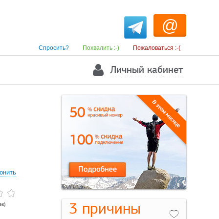
@
Спросить?
Похвалить :-)
Пожаловаться :-(
Личный кабинет
онить
3 причины
ек)