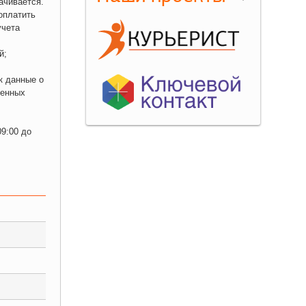
ачивается.
оплатить
учета
й;
к данные о
ченных
09:00 до