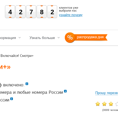
клиентов уже
42782
выбрали нас
узнайте почему
ормация
Узнать больше
Включайся! Смотри+
и+»
ф включено:
омера и любые номера России
Прошу перезв
ссии
(3689 челов