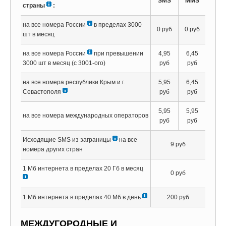
SMS
MMS
страны
:
на все номера России
в пределах 3000
0 руб
0 руб
шт в месяц
на все номера России
при превышении
4,95
6,45
3000 шт в месяц (с 3001-ого)
руб
руб
на все номера республики Крым и г.
5,95
6,45
Севастополя
руб
руб
5,95
5,95
на все номера международных операторов
руб
руб
Исходящие SMS из заграницы
на все
9 руб
номера других стран
1 Мб интернета в пределах 20 Гб в месяц
0 руб
1 Мб интернета в пределах 40 Мб в день
200 руб
МЕЖДУГОРОДНЫЕ И