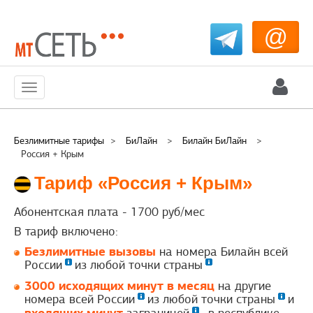
@
Меню
Безлимитные тарифы
>
БиЛайн
>
Билайн БиЛайн
>
Россия + Крым
Тариф «Россия + Крым»
Абонентская плата -
1700
руб/мес
В тариф включено:
Безлимитные вызовы
на номера Билайн всей
России
из любой точки страны
3000 исходящих минут в месяц
на другие
номера всей России
из любой точки страны
и
входящих минут