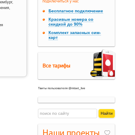
подключиться у нас
ембург,
вения,
Бесплатное подключение
Красивые номера со
скидкой до 90%
ия
Комплект запасных сим-
карт
Все тарифы
Твиты пользователя @mtset_live
Наши проекты