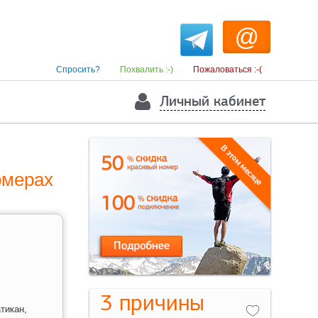
@
Спросить?
Похвалить :-)
Пожаловаться :-(
Личный кабинет
омерах
3 причины
тикан,