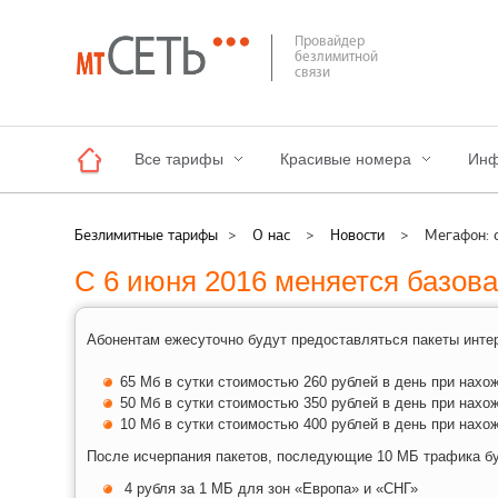
Провайдер
безлимитной
связи
Все тарифы
Красивые номера
Инф
Безлимитные тарифы
>
О нас
>
Новости
>
Мегафон: 
С 6 июня 2016 меняется базов
Абонентам ежесуточно будут предоставляться пакеты инте
65 Мб в сутки стоимостью 260 рублей в день при нахо
50 Мб в сутки стоимостью 350 рублей в день при нахо
10 Мб в сутки стоимостью 400 рублей в день при нахо
После исчерпания пакетов, последующие 10 МБ трафика б
4 рубля за 1 МБ для зон «Европа» и «СНГ»