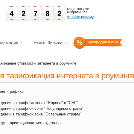
клиентов уже
42782
выбрали нас
узнайте почему
ормация
Узнать больше
снижение стоимости интернета в роуминге
ая тарификация интернета в роуминг
рнет-трафика:
ждении в тарифных зонах "Европа" и "СНГ"
ждении в тарифной зоне "Популярные страны"
ждении в тарифной зоне "Остальные страны"
удут тарифицироваться отдельно: