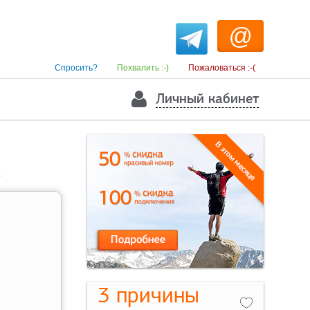
@
Спросить?
Похвалить :-)
Пожаловаться :-(
Личный кабинет
е
3 причины