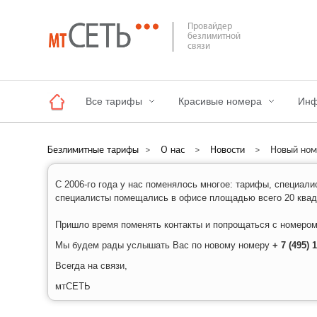
Провайдер
безлимитной
связи
Все тарифы
Красивые номера
Инф
Безлимитные тарифы
>
О нас
>
Новости
>
Новый ном
C 2006-го года у нас поменялось многое: тарифы, специали
специалисты помещались в офисе площадью всего 20 квадр
Пришло время поменять контакты и попрощаться с номером, 
Мы будем рады услышать Вас по новому номеру
+ 7 (495) 
Всегда на связи,
мтСЕТЬ