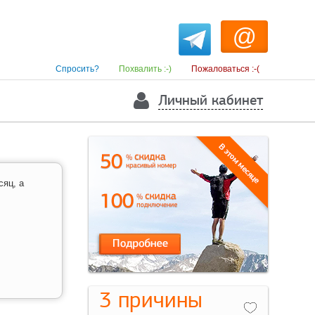
@
Спросить?
Похвалить :-)
Пожаловаться :-(
Личный кабинет
сяц, а
3 причины