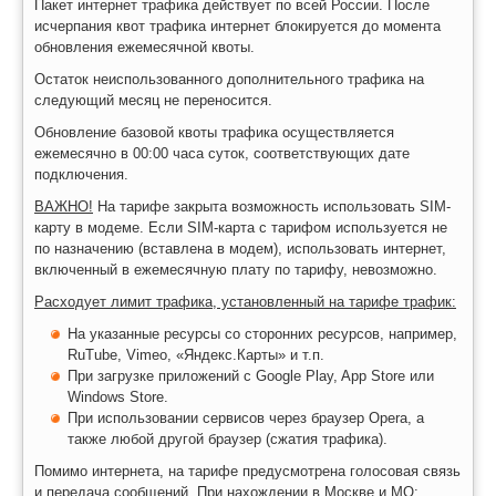
Пакет интернет трафика действует по всей России. После
исчерпания квот трафика интернет блокируется до момента
обновления ежемесячной квоты.
Остаток неиспользованного дополнительного трафика на
следующий месяц не переносится.
Обновление базовой квоты трафика осуществляется
ежемесячно в 00:00 часа суток, соответствующих дате
подключения.
ВАЖНО!
На тарифе закрыта возможность использовать SIM-
карту в модеме. Если SIM-карта c тарифом используется не
по назначению (вставлена в модем), использовать интернет,
включенный в ежемесячную плату по тарифу, невозможно.
Расходует лимит трафика, установленный на тарифе трафик:
На указанные ресурсы со сторонних ресурсов, например,
RuTube, Vimeo, «Яндекс.Карты» и т.п.
При загрузке приложений с Google Play, App Store или
Windows Store.
При использовании сервисов через браузер Opera, а
также любой другой браузер (сжатия трафика).
Помимо интернета, на тарифе предусмотрена голосовая связь
и передача сообщений. При нахождении в Москве и МО: