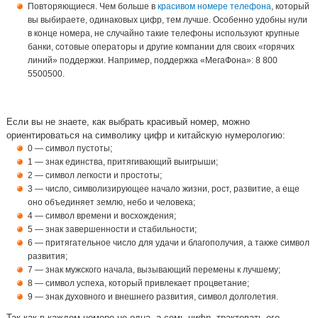
Повторяющиеся. Чем больше в
красивом номере телефона
, который
вы выбираете, одинаковых цифр, тем лучше. Особенно удобны нули
в конце номера, не случайно такие телефоны используют крупные
банки, сотовые операторы и другие компании для своих «горячих
линий» поддержки. Например, поддержка «МегаФона»: 8 800
5500500.
Если вы не знаете, как выбрать красивый номер, можно
ориентироваться на символику цифр и китайскую нумерологию:
0 — символ пустоты;
1 — знак единства, притягивающий выигрыши;
2 — символ легкости и простоты;
3 — число, символизирующее начало жизни, рост, развитие, а еще
оно объединяет землю, небо и человека;
4 — символ времени и восхождения;
5 — знак завершенности и стабильности;
6 — притягательное число для удачи и благополучия, а также символ
развития;
7 — знак мужского начала, вызывающий перемены к лучшему;
8 — символ успеха, который привлекает процветание;
9 — знак духовного и внешнего развития, символ долголетия.
Так как в каждом номере не одна, а семь цифр, трактовать его