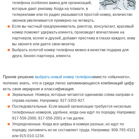
телефона особенно важна для организаций,
которые дают рекламу. Когда на плакате, в
телерекламе или по радио указывается простой номер, количество
звонков увеличивается примерно на четверть.
Если вы частный предприниматель, риелтор, консультант, красивый
номер поможет удержать клиента, произведет впечатление на
партнеров, коллег и друзей, добавит престижа в глазах каждого, кому
вы звоните или даете свою визитку.
Выбрать золотой номер телефона можно в качестве подарка для
друга, бизнес-партнера, клиента.
Приняв решение
вместо «обычного»,
выбрать новый номер телефона
полезно знать, что и среди легко запоминающихся комбинаций цифр
есть своя иерархия и классификация.
Зеркальные. Номера, которые читаются одинаково слева направо и
справа налево. Например: 927-3355-927.
Последовательные. Если вашей организации требуется несколько
телефонных номеров, удобнее, когда они идут по порядку. Например:
917-556-2000, 917-556-2001 и так далее.
Упорядоченные. Когда все цифры в номере разные, но идут по
порядку, запомнить их не составляет труда. Например: 908-765-4321
или 915-010-1234.