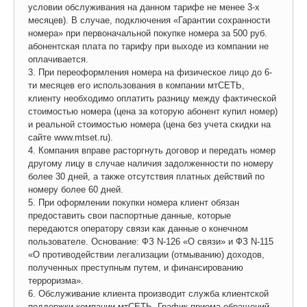
условии обслуживания на данном тарифе не менее 3-х
месяцев). В случае, подключения «Гарантии сохранности
номера» при первоначальной покупке номера за 500 руб.
абонентская плата по тарифу при выходе из компании не
оплачивается.
3. При переоформления номера на физическое лицо до 6-
ти месяцев его использования в компании мтСЕТЬ,
клиенту необходимо оплатить разницу между фактической
стоимостью номера (цена за которую абонент купил номер)
и реальной стоимостью номера (цена без учета скидки на
сайте www.mtset.ru).
4. Компания вправе расторгнуть договор и передать номер
другому лицу в случае наличия задолженности по номеру
более 30 дней, а также отсутствия платных действий по
номеру более 60 дней.
5. При оформлении покупки номера клиент обязан
предоставить свои паспортные данные, которые
передаются оператору связи как данные о конечном
пользователе. Основание: ФЗ N-126 «О связи» и ФЗ N-115
«О противодействии легализации (отмыванию) доходов,
полученных преступным путем, и финансированию
терроризма».
6. Обслуживание клиента производит служба клиентской
поддержки компании мтСЕТЬ. График приема обращений