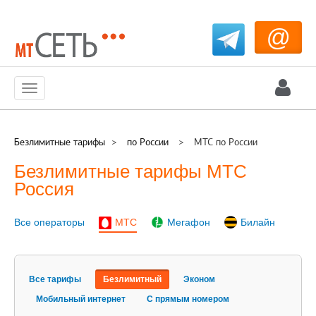
@
Меню
Безлимитные тарифы
>
по России
>
МТС по России
Безлимитные тарифы МТС
Россия
МТС
Все операторы
Мегафон
Билайн
Все тарифы
Безлимитный
Эконом
Мобильный интернет
С прямым номером